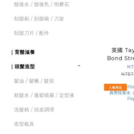
鬍後水 / 鬍後乳 / 明礬石
刮鬍刷 / 刮鬍碗 / 刀架
刮鬍刀片 / 配件
英國 Tayl
｜育鬍滋養
Bond St
爽身制汗體
｜頭髮造型
NT
NT$7
髮油 / 髮蠟 / 髮泥
人氣商品
順髮水 / 蓬鬆噴霧 / 定型液
洗髮精 / 頭皮調理
造型梳具