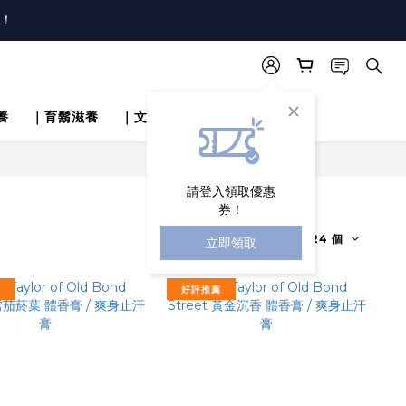
唷！
！
唷！
養
｜育鬍滋養
｜文章分享
請登入領取優惠
券！
商品排序
每頁顯示 24 個
立即領取
好評推薦