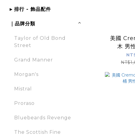
▸ 排行 - 飾品配件
｜品牌分類
美國 Cre
Taylor of Old Bond
Street
木 男
NT
Grand Manner
NT$1,
Morgan's
Mistral
Proraso
Bluebeards Revenge
The Scottish Fine