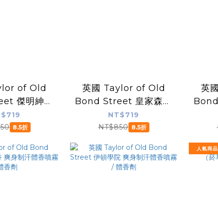
or of Old
英國 Taylor of Old
英國 
reet 傑明紳士
Bond Street 皇家森林
Bond
/ 爽身止汗膏
體香膏 / 爽身止汗膏
體香
$719
NT$719
感肌推薦）
50
NT$850
8.5折
8.5折
人氣商品