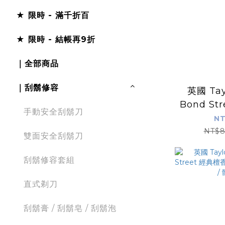
★ 限時 - 滿千折百
★ 限時 - 結帳再9折
｜全部商品
｜刮鬍修容
英國 Tayl
Bond St
手動安全刮鬍刀
體香膏 
NT
（敏
NT$8
雙面安全刮鬍刀
刮鬍修容套組
直式剃刀
刮鬍膏 / 刮鬍皂 / 刮鬍泡