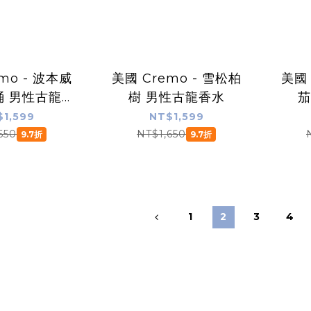
mo - 波本威
美國 Cremo - 雪松柏
美國 
桶 男性古龍香
樹 男性古龍香水
茄
水
$1,599
NT$1,599
650
NT$1,650
9.7折
9.7折
1
2
3
4