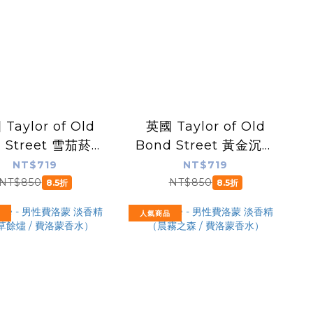
Taylor of Old
英國 Taylor of Old
 Street 雪茄菸葉
Bond Street 黃金沉香
膏 / 爽身止汗膏
體香膏 / 爽身止汗膏
NT$719
NT$719
NT$850
NT$850
8.5折
8.5折
人氣商品