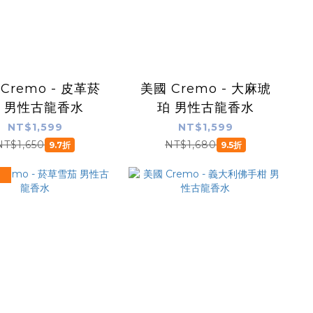
Cremo - 皮革菸
美國 Cremo - 大麻琥
 男性古龍香水
珀 男性古龍香水
NT$1,599
NT$1,599
NT$1,650
NT$1,680
9.7折
9.5折