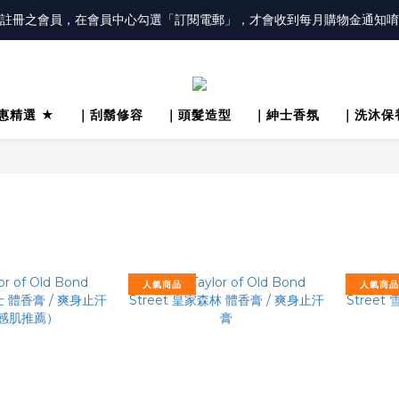
冊會員「送100元購物金」，同時勾選「接收優惠通知」，還有每月購物金
註冊之會員，在會員中心勾選「訂閱電郵」，才會收到每月購物金通知唷
冊會員「送100元購物金」，同時勾選「接收優惠通知」，還有每月購物金
惠精選 ★
｜刮鬍修容
｜頭髮造型
｜紳士香氛
｜洗沐保
人氣商品
人氣商品