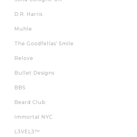
D.R. Harris
Muhle
The Goodfellas' Smile
Relove
Bullet Designs
BBS
Beard Club
Immortal NYC
L3VEL3™