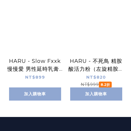
HARU - Slow Fxxk
HARU - 不死鳥 精胺
慢慢愛 男性延時乳膏 /
酸活力粉（左旋精胺酸
乳液
＋祕魯瑪卡＋透納葉萃
NT$899
NT$820
取＋黃金蜆胜肽萃取＋
NT$999
8.2折
綜合維生素B群＋葡萄
加入購物車
加入購物車
糖酸鋅）