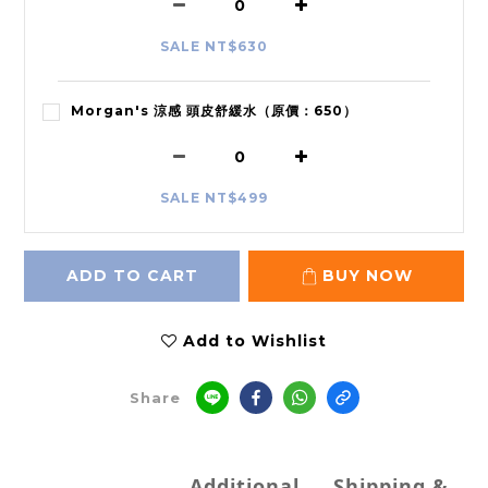
SALE NT$630
Morgan's 涼感 頭皮舒緩水（原價：650）
SALE NT$499
ADD TO CART
BUY NOW
Add to Wishlist
Share
Additional
Shipping &