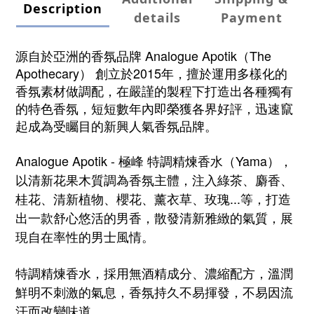
Description
details
Payment
源自於亞洲的香氛品牌 Analogue Apotik（The
Apothecary） 創立於2015年，擅於運用多樣化的
香氛素材做調配，在嚴謹的製程下打造出各種獨有
的特色香氛，短短數年內即榮獲各界好評，迅速竄
起成為受矚目的新興人氣香氛品牌。
Analogue Apotik -
極峰
特調
精煉
香水（
Yama
），
以清新
花果
木質調為香氛主體，注入綠茶、麝香、
桂花、清新植物、櫻花、薰衣草、玫瑰...等，打造
出一款舒心悠活的男香，散發清新雅緻的氣質，展
現自在率性的男士風情
。
特調精煉香水，採用無酒精成分、濃縮配方，溫潤
鮮明不刺激的氣息，
香氛持久不易揮發，
不易因流
汗而改變味道。