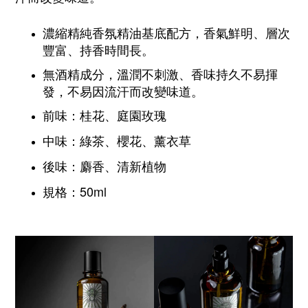
濃縮精純香氛精油基底配方，香氣鮮明、層次
豐富、持香時間長。
無酒精成分，溫潤不刺激、香味持久不易揮
發，不易因流汗而改變味道。
前味：
桂花、庭園玫瑰
中味：
綠茶、櫻花、薰衣草
後味：
麝香、清新植物
規格：50ml