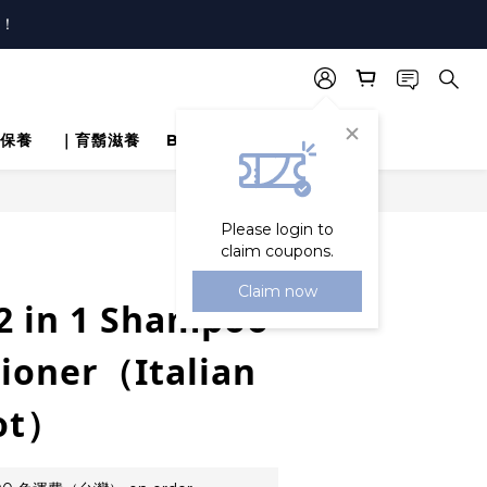
唷！
！
唷！
保養
｜育鬍滋養
Blog
BUY NOW
Please login to
claim coupons.
Claim now
2 in 1 Shampoo
tioner（Italian
ot）