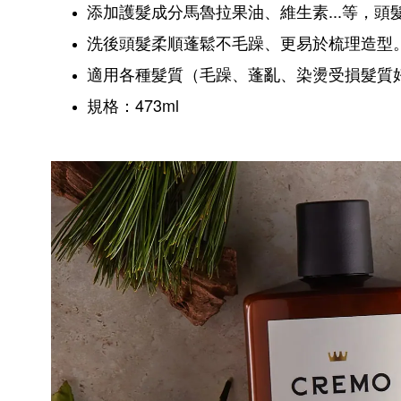
添加護髮成分馬魯拉果油、維生素...等，
洗後頭髮柔順蓬鬆不毛躁、更易於梳理造型
適用各種髮質（毛躁、蓬亂、染燙受損髮質
規格：473ml