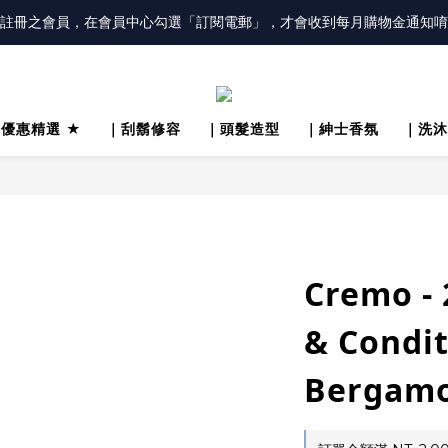
冊會員「送100元購物金」，同時勾選「接收優惠通知」，還有每月購物金
註冊之會員，在會員中心勾選「訂閱電郵」，才會收到每月購物金通知唷
冊會員「送100元購物金」，同時勾選「接收優惠通知」，還有每月購物金
 優惠精選 ★
｜刮鬍修容
｜頭髮造型
｜紳士香氛
｜洗沐
Cremo - 
& Condi
Bergam