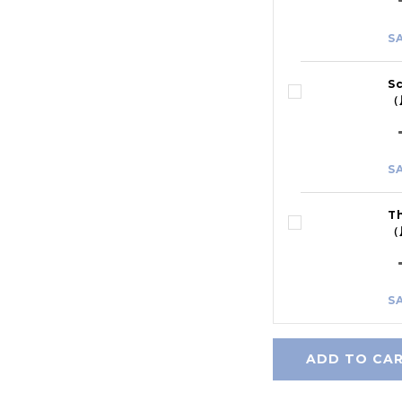
S
S
（
S
T
（
S
ADD TO CA