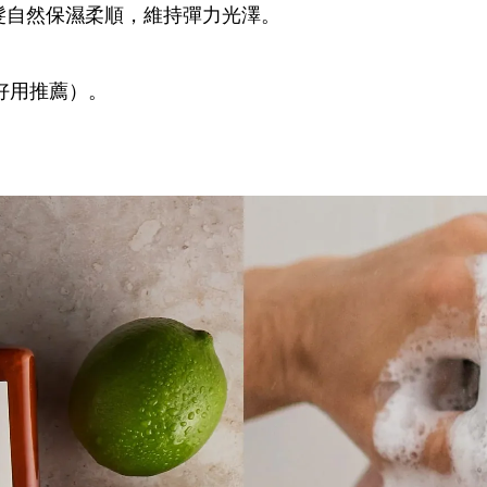
頭髮自然保濕柔順，維持彈力光澤。
。
好用推薦）。