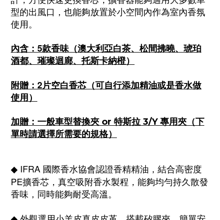
型的出風口，也能夠放置於小空間內作為室內香氛
使用。
內含：5款香味（澳大利亞白茶、松間拂曉、琥珀
酒都、璀璨迴廊、托斯卡納橙）
附贈：2片空白香芯（可自行添加精油或是香水做
使用）
加贈：一般車型替換夾 or 特斯拉 3/Y 專用夾（下
單時請選擇所需要的規格）
IFRA 國際香水協會認證香精精油，結合高密度
◆
PE擴香芯，真空吸附香水製程，能夠均勻持久散發
香味，同時能夠耐受高溫。
外觀選用小羊皮真皮皮革，搭載
矽膠夾，
簡單安
◆