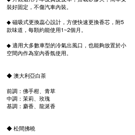
裝好固定，不傷汽車內裝。
磁吸式更換蕊心設計，
方便快速更換香芯，附5
◆
款味道，每顆約能使用1~2個月。
適用大多數車型的冷氣出風口，也能夠放置於小
◆
空間內作為室內香氛使用。
◆
澳大利亞白茶
前調：佛手柑、青草
中調：茉莉、玫瑰
基調：麝香、龍涎香
◆
松間拂曉