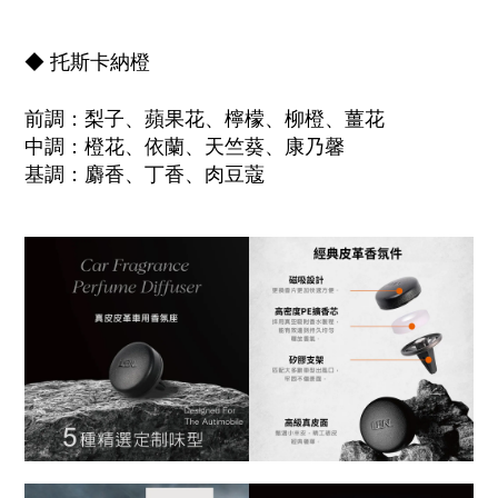
◆
托斯卡納橙
前調：
梨子、蘋果花、
檸檬、柳橙、薑花
中調：
橙花、
依蘭、天竺葵、康乃馨
基調：麝香、丁香、肉豆蔻