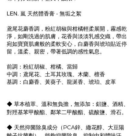
LEN. 嵐 天然體香膏 - 無垢之絮
鳶尾花麝香調，粉紅胡椒與柑橘輕柔展開，霧感乾
淨，如剛洗過的肌膚，花香與淡淡乳感交織，帶出
宛如寶寶肌膚般的柔軟安心，白麝香與琥珀貼近停
留，溫柔、親密，帶著低調的感性氣息。
前調：粉紅胡椒、柑橘、當歸
中調：鳶尾花、土耳其玫瑰、木蘭、檀香
基調：白麝香、黃葵子、龍涎香、琥珀、皮革
◆ 草本植萃、溫和無負擔，無添加：鋁鹽、酒精、
對羥基苯甲酸酯、鄰苯二甲酸酯、硫酸鹽、滑石。
◆ 天然抑菌除臭成分（PCA鋅、繖花醇、大豆陽
能夠抑菌除臭，抑制中和體味汗
離子抗菌劑），