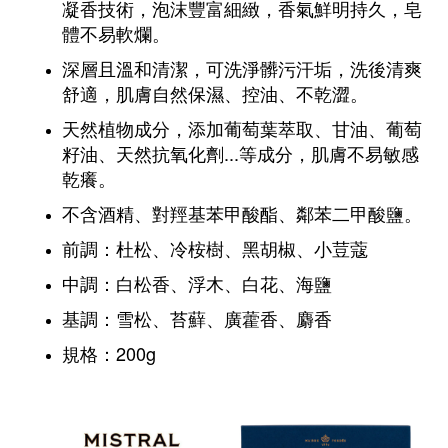
凝香技術，泡沫豐富細緻，香氣鮮明持久，皂
體不易軟爛。
深層且溫和清潔，可洗淨髒污汗垢，洗後清爽
舒適，肌膚自然保濕、控油、不乾澀。
天然植物成分，添加葡萄葉萃取、甘油、葡萄
籽油、天然抗氧化劑...等成分，肌膚不易敏感
乾癢。
不含酒精、對羥基苯甲酸酯、鄰苯二甲酸鹽。
前調：
杜松、冷桉樹、黑胡椒、小荳蔻
中調：
白松香、浮木、白花、海鹽
基調：
雪松、苔蘚、廣藿香、麝香
規格：200g