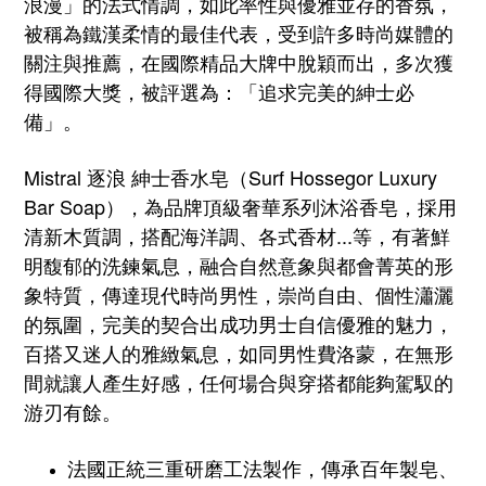
浪漫」
的法式情調
，
如此率性與優雅並存的香氛，
被稱為鐵漢柔情的最佳代表，受到許多時尚媒體的
關注與推薦，
在國際精品大牌中脫穎而出
，多次獲
得國際大獎，被評選為：「追求完美的紳士必
備」。
Mistral 逐浪 紳士香水皂（Surf Hossegor Luxury
Bar Soap），
為品牌頂級奢華
採用
系列沐浴香皂，
清新木質調，搭配海洋調、各式香材...等，有著鮮
明馥郁的洗鍊氣息，融合自然意象與都會菁英的形
象特質，傳達現代時尚男性，崇尚自由、
個性
瀟灑
的氛圍，完美的契合出成功男士自信優雅的魅力，
百搭又
迷人的雅緻氣息，
如同男性費洛蒙，在無形
間就讓人產生好感，
任何場合與穿搭都能夠駕馭的
游刃有餘。
法國正統三重研磨工法製作，傳承百年製皂、