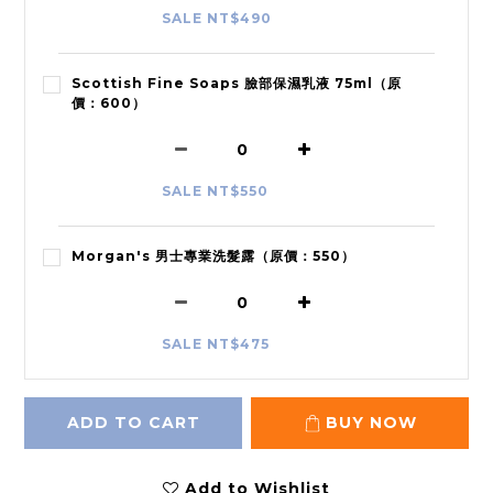
SALE NT$490
Scottish Fine Soaps 臉部保濕乳液 75ml（原
價：600）
SALE NT$550
Morgan's 男士專業洗髮露（原價：550）
SALE NT$475
ADD TO CART
BUY NOW
Add to Wishlist