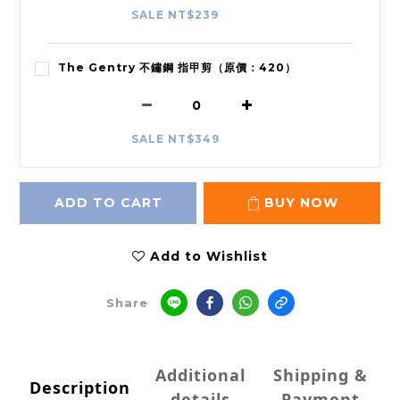
SALE NT$239
The Gentry 不鏽鋼 指甲剪（原價：420）
SALE NT$349
ADD TO CART
BUY NOW
Add to Wishlist
Share
Additional
Shipping &
Description
details
Payment