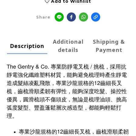
Add to Wishlist
Share
Additional
Shipping &
Description
details
Payment
The Gentry & Co. 專業防靜電叉梳 / 挑梳，採用抗
靜電強化纖維塑料材質，能夠避免梳理時產生靜電
造成髮絲凌亂飛散，
專業沙龍規格的
12齒
細長叉
梳，齒梳滑順柔韌有彈性，能夠深度吃髮、操控性
優異，
圓滑梳頭不傷頭皮，
無論是梳理油頭、挑高
弧度髮型、豐盈蓬鬆層次感
造型，都能夠輕鬆打
理。
專業沙龍規格的12齒細長叉梳，
齒梳滑順柔韌