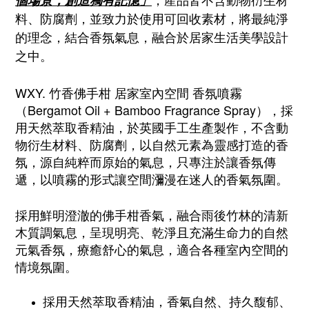
個場景，創造獨有記憶」
料、防腐劑，並致力於使用可回收素材，將最純淨
的理念，結合香氛氣息，融合於居家生活美學設計
之中。
WXY. 竹香佛手柑 居家室內空間 香氛噴霧
（Bergamot Oil + Bamboo Fragrance Spray），採
用天然萃取香精油，
於英國手工生產製作，
不含動
物衍生材料、防腐劑，以自然元素為靈感打造的香
氛，源自純粹而原始的氣息，只專注於讓香氛傳
遞，以噴霧的形式讓空間瀰漫在迷人的香氣氛圍。
採用鮮明澄澈的佛手柑香氣，融合雨後竹林的清新
木質調氣息，呈現明亮、乾淨且充滿生命力的自然
元氣香氛，療癒舒心的氣息，適合各種室內空間的
情境氛圍。
採用天然萃取香精油，香氣自然、持久馥郁、