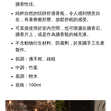
擴香性佳。
純粹自然的恬靜舒適香氛，令人感到愜意自
在，有著療癒舒壓、放鬆舒眠的感受。
可直接使用於室內空間，也可噴灑在擴香石、
擴香片上，或是作為擴香瓶的補充液。
不含動物衍生材料、防腐劑，
於英國手工生產
製作。
前調：佛手柑、綠植
中調：竹葉
基調：輕木
規格：100ml