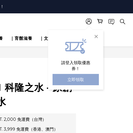
唷！
唷！
！
唷！
養
｜育鬍滋養
｜文章分享
立即購買
請登入領取優惠
券！
立即領取
1 科隆之水 - 原創
水
. 2,000 免運費（台灣）
. 3,999 免運費（香港、澳門）