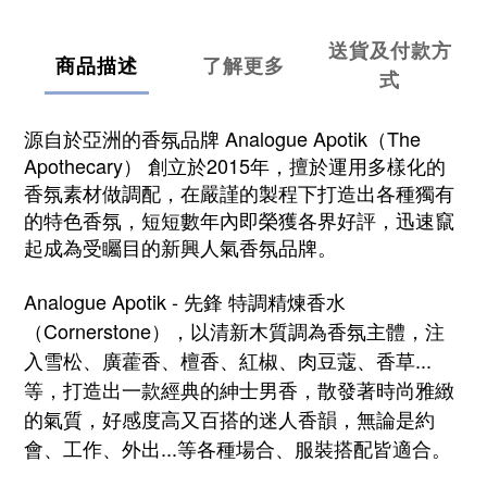
送貨及付款方
商品描述
了解更多
式
源自於亞洲的香氛品牌 Analogue Apotik（The
Apothecary） 創立於2015年，擅於運用多樣化的
香氛素材做調配，在嚴謹的製程下打造出各種獨有
的特色香氛，短短數年內即榮獲各界好評，迅速竄
起成為受矚目的新興人氣香氛品牌。
Analogue Apotik -
先鋒
特調
精煉
香水
（
Cornerstone
），
以清新木質調為香氛主體，注
入雪松、廣藿香、檀香、紅椒、肉豆蔻、香草...
等，打造出一款經典的紳士男香，散發著時尚雅緻
的氣質，好感度高又百搭的迷人香韻，無論是約
會、工作、外出...等各種場合、服裝搭配皆適合
。