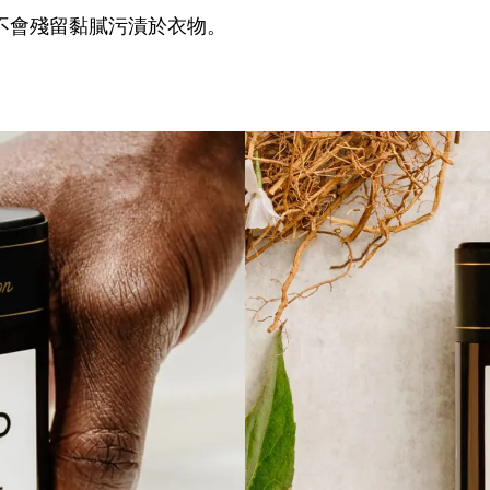
不會殘留黏膩污漬於衣物。