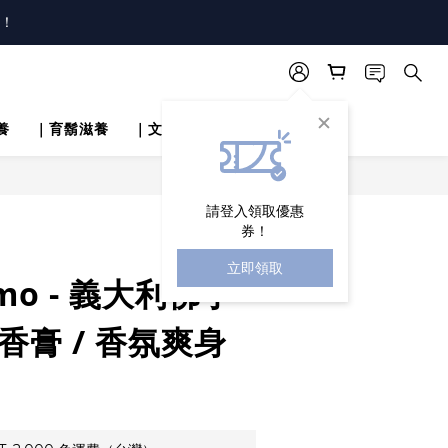
！
唷！
唷！
養
｜育鬍滋養
｜文章分享
立即購買
請登入領取優惠
券！
立即領取
mo - 義大利佛手
香膏 / 香氛爽身