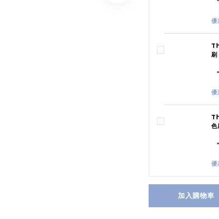
優
T
刷
優
T
色
優
加入購物車