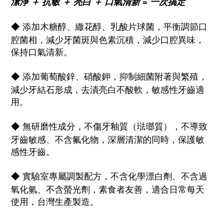
潔淨 ＋ 抗敏 ＋ 亮白 ＋ 口氣清新 = 一次搞定
添加木糖醇、繖花醇、乳酸片球菌，平衡調節口
◆
腔菌相，減少牙菌斑與色素沉積，減少口腔異味，
保持口氣清新。
添加葡萄酸鋅、硝酸鉀，抑制細菌附著與繁殖，
◆
減少牙結石形成，
去漬
亮白不酸軟
，敏感性牙齒適
用。
無研磨性成分，不傷牙釉質（琺瑯質），不導致
◆
牙齒敏感、
不含氟化物
，深層清潔的同時，保護敏
感性牙齒。
實驗室專屬調製配方，不含化學漂白劑、不含過
◆
氧化氫、不含螢光劑，素食者友善，適合日常每天
使用，台灣生產製造。