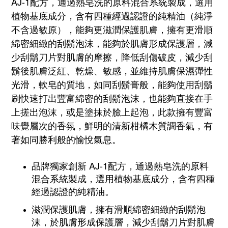
AJ-1配方，通過熱皂洗的原料混合系統製成，選用
植物基底成分，含有四種經過認證的純精油（純淨
不含過敏原），
能夠更滋潤保護肌膚，擁有更滑順
綿密細緻的刮鬍泡沫，能夠於肌膚形成保護層，減
少刮鬍刀片對肌膚的摩擦，降低刮傷破皮，減少刮
鬍後肌膚
泛紅、乾燥、敏感
，並維持肌膚保濕彈性
光滑，
軟皂的質地，如同刮鬍膏般，能夠使用刮鬍
刷快速打出豐富綿密的刮鬍泡沫，也能夠直接在手
上搓出泡沫，或是塗抹於臉上起泡
，
此款擁有豐富
味覺層次的香氛，鮮明的清新柑橘木質調香氣，有
著如同勝利般的愉悅氣息。
品牌獨家創新 AJ-1配方，通過熱皂洗的原料
混合系統製成，選用植物基底成分，含有四種
經過認證的純精油。
滋潤保護肌膚，擁有滑順綿密細緻的刮鬍泡
沫，於肌膚形成保護層，減少刮鬍刀片對肌膚