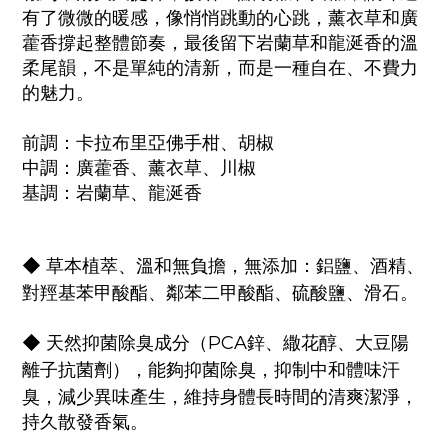
有了微微的暖感，像悄悄跳動的心跳，薰衣草和廣
藿香撐起整體節奏，最後留下岩蘭草和龍涎香的溫
柔尾韻，不是單純的清新，而是一種自在、不費力
的魅力。
前調：卡拉布里亞佛手柑、胡椒
中調：廣藿香、薰衣草、川椒
基調：岩蘭草、龍涎香
◆ 草本植萃、溫和無負擔，無添加：鋁鹽、酒精、
對羥基苯甲酸酯、鄰苯二甲酸酯、硫酸鹽、滑石。
◆ 天然抑菌除臭成分（PCA鋅、繖花醇、大豆陽
能夠抑菌除臭，抑制中和體味汗
離子抗菌劑），
臭，減少異味產生，維持身體長時間的清爽潔淨，
持久散發香氣。