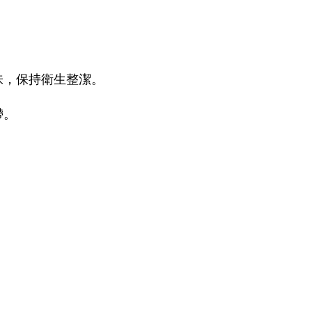
味，保持衛生整潔。
帶。