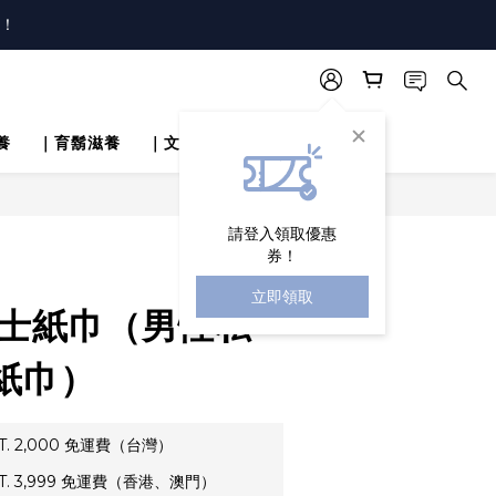
唷！
！
唷！
養
｜育鬍滋養
｜文章分享
立即購買
請登入領取優惠
券！
立即領取
 紳士紙巾（男性私
紙巾）
. 2,000 免運費（台灣）
. 3,999 免運費（香港、澳門）