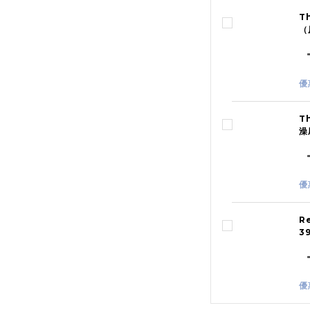
T
（
優
T
澡
優
R
3
優