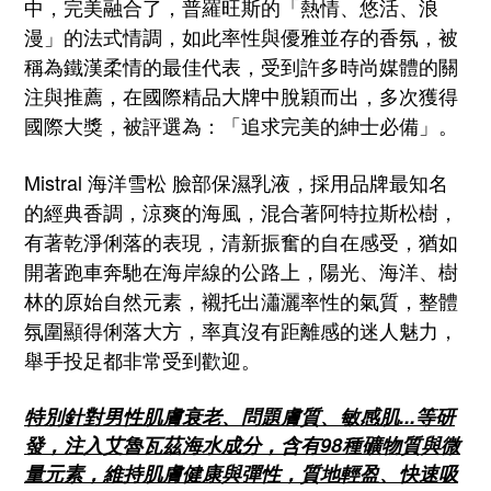
中，完美
融合了，普羅旺斯的「熱情、
悠活
、浪
漫」
的法式情調
，
如此率性與優雅並存的香氛，被
稱為鐵漢柔情的最佳代表，受到許多時尚媒體的關
注與推薦，
在國際精品大牌中脫穎而出
，多次獲得
國際大獎，被評選為：「追求完美的紳士必備」。
Mistral 海洋雪松 臉部保濕乳液，採用
品牌最知名
的經典香調，涼爽的海風，混合著阿特拉斯松樹，
有著
乾淨俐落的
表現，清新振奮的自在感受，猶如
開著跑車奔馳在海岸線的公路上，陽光、海洋、樹
林的原始自然元素，襯托出瀟灑率性的氣質，整體
氛圍顯得俐落大方，率真沒有距離感的迷人魅力，
舉手投足都非常受到歡迎。
特別針對男性肌膚衰老、問題膚質、敏感肌...等研
發，注入艾魯瓦茲海水成分，含有98種礦物質與微
量元素，維持肌膚健康與彈性，
質地
輕盈、快速吸