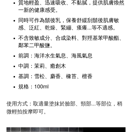
質地輕盈、迅速吸收、不黏膩，提供肌膚煥然
一新的健康感受。
同時可作為鬍後乳，保養舒緩刮鬍後肌膚敏
感、泛紅、乾燥、緊繃、瘙癢...等不適感。
不含致敏成分、合成染料、對羥基苯甲酸酯、
鄰苯二甲酸鹽。
前調：海洋水生氣息、海風氣息
中調：茉莉、癒創木
基調：雪松、麝香、橡苔、檀香
規格：100ml
使用方式：取適量塗抹於臉部、頸部...等部位，稍
微輕拍按摩即可。