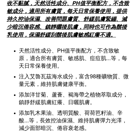
收不黏膩，天然活性成分、PH值平衡配方，不含致
敏成分，適用所有膚質，每天日常保養使用，提供
持久控油保濕、改善
問題
膚質、舒緩肌膚緊繃、減
少暗沉倦容感、鎮靜曬後肌膚，同時也可作為鬍後
乳使用，保濕舒緩刮鬍後肌膚敏感紅癢不適。
天然活性成分、PH值平衡配方，不含致敏
原，適合所有膚質、敏感肌、痘痘肌...等，每
天日常保養使用。
注入艾魯瓦茲海水成分，富含98種礦物質、微
量元素，維持肌膚健康平衡。
添加洋甘菊、蘆薈、褐海帶之植物萃取成分，
鎮靜舒緩肌膚紅癢、日曬肌膚。
添加乳木果油、透明質酸、荷荷芭籽油、辛
酸...等，長效控油保濕、維持肌膚彈力光澤，
減少面部暗沉、倦容衰老感。