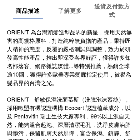
送貨及付款方
商品描述
了解更多
式
ORIEN'T 為台灣頭髮造型品界的新星，採用天然無
害的高規格原料，打造純粹無負擔的產品，秉持匠
人精神的態度，反覆的嚴格測試與調整，致力於研
發高性能產品，推出即深受各界好評，獲得許多知
名部落客、網路雜誌媒體...等特別推薦，熱銷全球
逾10國，獲得許多歐美專業髮廊指定使用，被譽為
髮品界的台灣之光。
ORIEN'T - 舒敏保濕洗顏慕斯（洗臉泡沫慕絲），
採用歐盟有機認證機構 Ecocert 認證植萃成分，以
及 Pentavitin 瑞士生技大廠專利，99%以上源自天
然，能夠溫合起泡、深層清潔毛孔，洗淨皮膚油脂
與髒污，保留肌膚天然屏障，富含保濕、鎮靜、舒