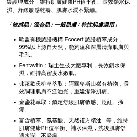
緩護理成分，維持肌膚健康PH值平衡、長效鎖水保
濕、舒緩敏感乾癢、肌膚水潤不緊繃。
「敏感肌 / 混合肌 / 一般肌膚 / 乾性肌膚適用」
歐盟有機認證機構 Ecocert 認證植萃成分，
99%以上源自天然，能夠溫和深層清潔肌膚與
毛孔。
Pentavitin：瑞士生技大廠專利，長效鎖水保
濕，維持高密度水嫩肌。
弗萊歇氏柳草萃取：阿爾卑斯山稀有植物，長
效調理肌膚不泛油光，重建潔淨肌膚。
金盞花萃取：鎮定舒緩肌膚敏感、泛紅、搔
癢。
富含植萃、氨基酸、天然複方精油...等，維持
肌膚健康PH值平衡、補水保濕，洗後肌膚舒
適水潤、不緊繃。