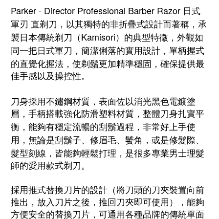
Parker - Director Professional Barber Razor 日式
軍刃 直剃刀，以其獨特的非折疊式設計而著稱，承
襲日本傳統剃刀（Kamisori）的典型特徵，外觀如
同一把日式軍刀，簡潔俐落的實用設計，
單柄握式
的
直覺化握法，使剃鬚更加精準穩固，確保提供最
佳手感以及操控性。
刀身採用不鏽鋼材質，表面佐以消光黑色電鍍塗
層，手柄搭載強化防滑塑料材質，
整體刀身扎實平
衡，能夠有穩定流暢的刮鬍過程，非常好上手使
用，
無論是刮鬍子、修眉毛、鬢角，或是修髮際、
髮型刻線，皆能夠輕鬆打理，是很多專業男士理髮
師的愛用款式剃刀。
採用推式替換刀片的設計（
將刀頭的刀夾裝置向前
推出，放入刀片之後，推回刀夾即可使用
），能夠
方便安全的替換刀片，可通用各種品牌的傳統單面