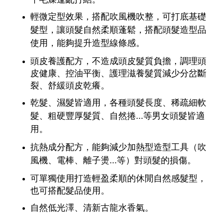
輕微定型效果，
搭配吹風機吹整，可
打底
基礎
髮型，讓頭髮自然柔順蓬鬆，搭配頭髮造型品
使用，能夠提升造型線條感。
頭皮養護配方，不造成頭皮髮質負擔，調理頭
皮健康、控油平衡、護理滋養髮質減少分岔斷
裂、舒緩頭皮乾癢。
乾髮、濕髮皆適用，
各種頭髮
長度
、稀疏細軟
髮、粗硬豐厚髮質、自然捲...等男女頭髮皆適
用。
抗熱成分配方，能夠減少
加熱型造型工具（吹
風機、電棒、離子燙...等）對頭髮的損傷。
可單獨使用打造輕盈柔順的休閒自然感髮型，
也可搭配髮品使用。
自然低光澤、清新古龍水香氣。