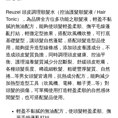
Reuzel 頭皮調理順髮水（控油護髮順髮液 / Hair
Tonic），為品牌全方位多功能之順髮液，輕盈不黏
膩的無油配方，能夠
使頭髮輕盈柔順、撫平毛燥蓬
亂打結，輕微定型效果，
搭配吹風機吹整，可
打底
基礎髮型，讓頭髮自然蓬鬆，搭配頭髮造型品使
用，能夠提升造型線條感，添加頭皮養護成分，不
造成頭皮髮質負擔，同時調理頭皮健康、控油平
衡、護理滋養髮質減少分岔斷裂、舒緩頭皮乾癢，
各種頭髮
長度
、稀疏細軟髮、粗硬豐厚髮質、自然
捲...等男女頭髮皆適用，抗熱成分配方，能夠減少
加熱型造型工具（吹風機、電棒、離子燙...等）對
頭髮的損傷，
可單獨使用打造輕盈柔順的自然感
休
閒
髮型，也可搭配髮品使用。
輕盈不黏膩的無油配方，使頭髮輕盈柔順、撫
平毛燥蓬亂打結。