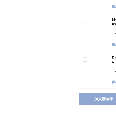
優
M
6
優
D
4
優
加入購物車