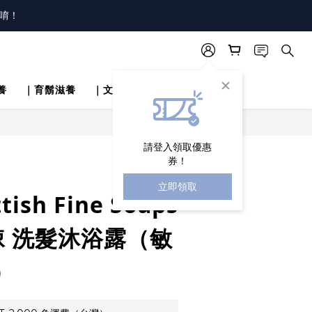
唷！
！
唷！
養
｜育鬍滋養
｜文章分享
立即購買
請登入領取優惠
券！
立即領取
tish Fine Soaps
棘 洗髮沐浴露（敏
）