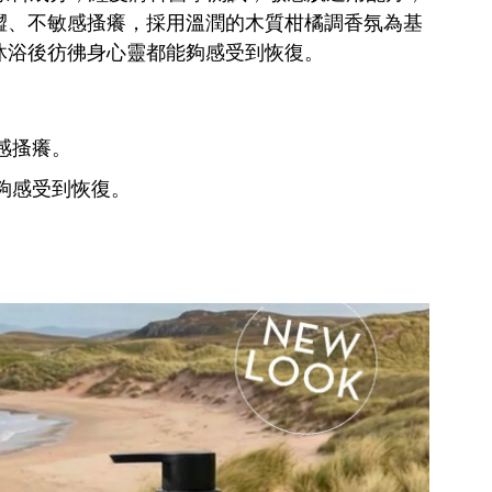
澀、不敏感搔癢，採用溫潤的木質柑橘調香氛為基
沐浴後彷彿身心靈都能夠感受到恢復。
感搔癢。
夠感受到恢復。