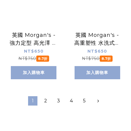
英國 Morgan's -
英國 Morgan's -
強力定型 高光澤 水
高重塑性 水洗式髮
洗式髮油（黑標）
油（紅標）
NT$650
NT$650
NT$750
NT$750
8.7折
8.7折
加入購物車
加入購物車
1
2
3
4
5