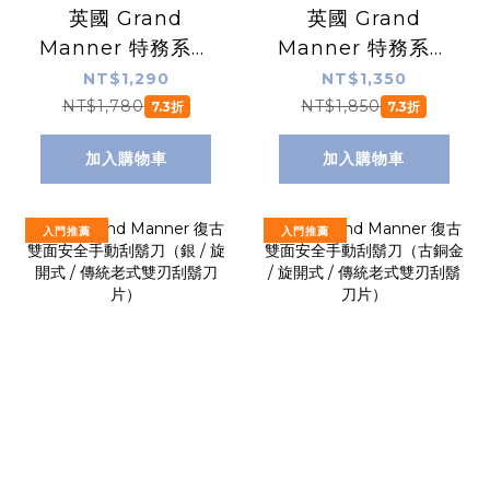
英國 Grand
英國 Grand
Manner 特務系列
Manner 特務系列
復古雙面安全手動
復古雙面安全手動
NT$1,290
NT$1,350
刮鬍刀（槍與玫瑰 /
刮鬍刀（二合一刀
NT$1,780
NT$1,850
7.3折
7.3折
傳統老式雙刃刮鬍
頭 / 傳統老式雙刃
加入購物車
加入購物車
刀片）
刮鬍刀片）
入門推薦
入門推薦