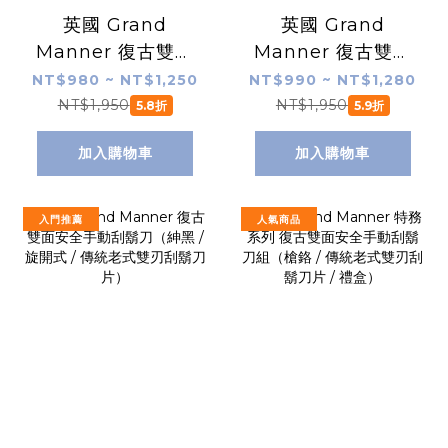
英國 Grand
英國 Grand
Manner 復古雙面
Manner 復古雙面
安全手動刮鬍刀
安全手動刮鬍刀
NT$980 ~ NT$1,250
NT$990 ~ NT$1,280
（銀 / 旋開式 / 傳
（古銅金 / 旋開式 /
NT$1,950
NT$1,950
5.8折
5.9折
統老式雙刃刮鬍刀
傳統老式雙刃刮鬍
加入購物車
加入購物車
片）
刀片）
入門推薦
人氣商品