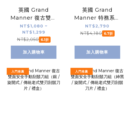
英國 Grand
英國 Grand
Manner 復古雙面
Manner 特務系列
安全手動刮鬍刀
復古雙面安全手動
NT$1,080 ~
NT$2,790
NT$1,299
（紳黑 / 旋開式 /
刮鬍刀組（槍鉻 /
NT$4,180
6.7折
NT$2,050
6.1折
傳統老式雙刃刮鬍
傳統老式雙刃刮鬍
刀片）
刀片 / 禮盒）
加入購物車
加入購物車
入門推薦
入門推薦