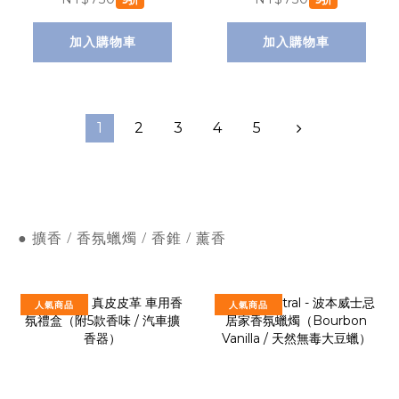
髮沐浴露
髮沐浴露
加入購物車
加入購物車
1
2
3
4
5
● 擴香 / 香氛蠟燭 / 香錐 / 薰香
人氣商品
人氣商品