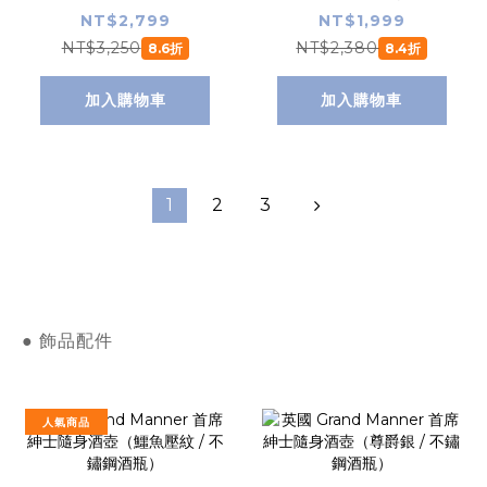
合（育鬍維生素噴
精華液）
NT$2,799
NT$1,999
霧＋育鬍油）
NT$3,250
NT$2,380
8.6折
8.4折
加入購物車
加入購物車
1
2
3
● 飾品配件
人氣商品