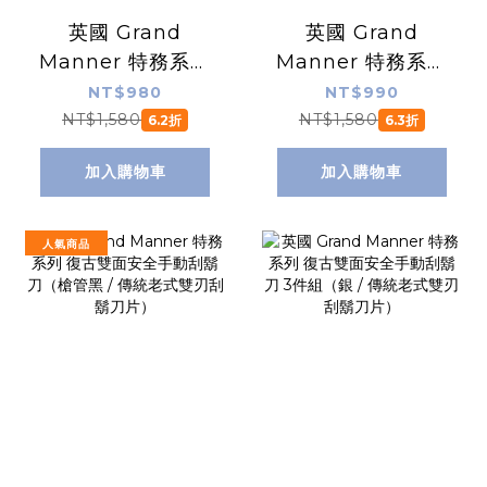
英國 Grand
英國 Grand
Manner 特務系列
Manner 特務系列
復古雙面安全手動
復古雙面安全手動
NT$980
NT$990
刮鬍刀（銀 / 傳統
刮鬍刀（槍鉻 / 傳
NT$1,580
NT$1,580
6.2折
6.3折
老式雙刃刮鬍刀
統老式雙刃刮鬍刀
加入購物車
加入購物車
片）
片）
人氣商品