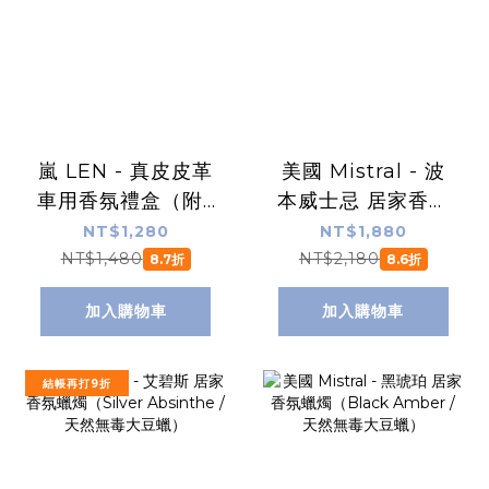
嵐 LEN - 真皮皮革
美國 Mistral - 波
車用香氛禮盒（附5
本威士忌 居家香氛
款香味 / 汽車擴香
蠟燭（Bourbon
NT$1,280
NT$1,880
器）
Vanilla / 天然無毒
NT$1,480
NT$2,180
8.7折
8.6折
大豆蠟）
加入購物車
加入購物車
結帳再打9折