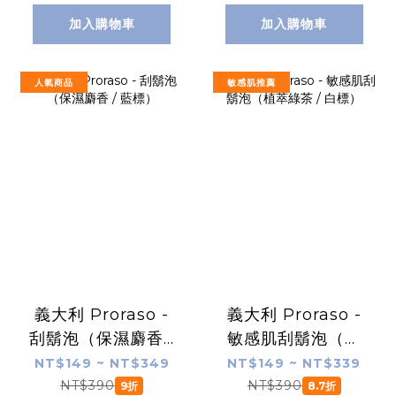
加入購物車
加入購物車
人氣商品
敏感肌推薦
義大利 Proraso -
義大利 Proraso -
刮鬍泡（保濕麝香 /
敏感肌刮鬍泡（植
藍標）
萃綠茶 / 白標）
NT$149 ~ NT$349
NT$149 ~ NT$339
NT$390
NT$390
9折
8.7折