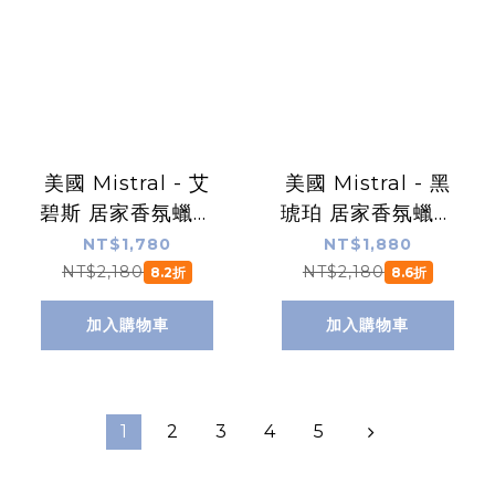
美國 Mistral - 艾
美國 Mistral - 黑
碧斯 居家香氛蠟燭
琥珀 居家香氛蠟燭
（Silver
（Black Amber /
NT$1,780
NT$1,880
Absinthe / 天然無
天然無毒大豆蠟）
NT$2,180
NT$2,180
8.2折
8.6折
毒大豆蠟）
加入購物車
加入購物車
1
2
3
4
5