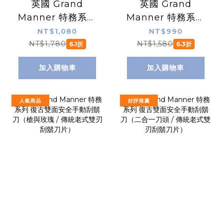
英國 Grand
英國 Grand
Manner 特務系列
Manner 特務系列
復古雙面安全手動
復古雙面安全手動
NT$1,080
NT$990
刮鬍刀（槍管黑 /
刮鬍刀（槍鉻 / 傳
NT$1,780
NT$1,580
6.1折
6.3折
傳統老式雙刃刮鬍
統老式雙刃刮鬍刀
加入購物車
加入購物車
刀片）
片）
人氣商品
好評推薦