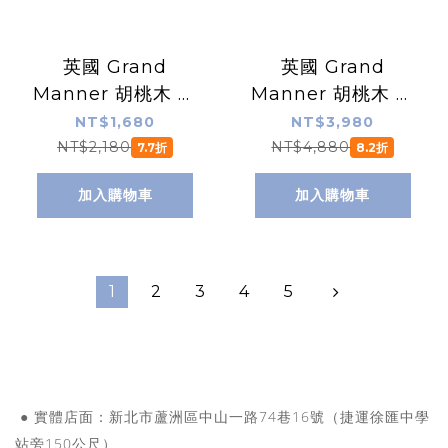
英國 Grand
英國 Grand
Manner 胡桃木 復
Manner 胡桃木 復
古雙面安全手動刮
古雙面安全手動刮
NT$1,680
NT$3,980
鬍刀（傳統老式雙
鬍刀組（傳統老式
NT$2,180
NT$4,880
7.7折
8.2折
刃刮鬍刀片）
雙刃刮鬍刀片 / 禮
加入購物車
加入購物車
盒）
1
2
3
4
5
● 實體店面：新北市蘆洲區中山一路74巷16號（捷運徐匯中學
站旁150公尺）