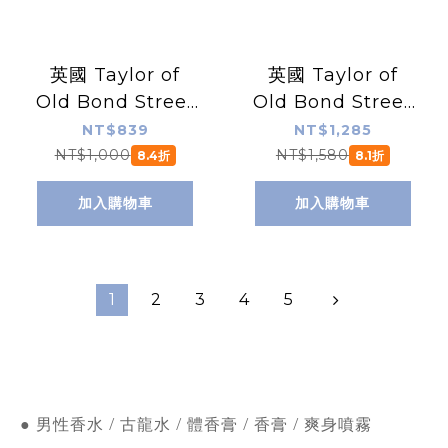
英國 Taylor of
英國 Taylor of
Old Bond Street
Old Bond Street
傑明紳士 鬍後水 /
傑明紳士 鬍後水 /
NT$839
NT$1,285
鬚後水（敏感肌推
鬚後水（敏感肌推
NT$1,000
NT$1,580
8.4折
8.1折
薦 / 30ml）
薦 / 100ml）
加入購物車
加入購物車
1
2
3
4
5
● 男性香水 / 古龍水 / 體香膏 / 香膏 / 爽身噴霧