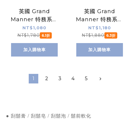
英國 Grand
英國 Grand
Manner 特務系列
Manner 特務系列
復古雙面安全手動
復古雙面安全手動
NT$1,080
NT$1,180
刮鬍刀（槍管黑 /
刮鬍刀 3件組（銀 /
NT$1,780
NT$1,880
6.1折
6.3折
傳統老式雙刃刮鬍
傳統老式雙刃刮鬍
加入購物車
加入購物車
刀片）
刀片）
1
2
3
4
5
● 刮鬍膏 / 刮鬍皂 / 刮鬍泡 / 鬍前軟化