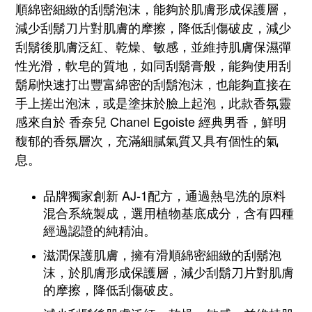
順綿密細緻的刮鬍泡沫，能夠於肌膚形成保護層，
減少刮鬍刀片對肌膚的摩擦，降低刮傷破皮，減少
刮鬍後肌膚
泛紅、乾燥、敏感
，並維持肌膚保濕彈
性光滑，
軟皂的質地，如同刮鬍膏般，能夠使用刮
鬍刷快速打出豐富綿密的刮鬍泡沫，也能夠直接在
手上搓出泡沫，或是塗抹於臉上起泡
，
此款香氛靈
感來自於 香奈兒 Chanel Egoiste 經典男香，鮮明
馥郁的香氛層次，充滿細膩氣質又具有個性的氣
息。
品牌獨家創新 AJ-1配方，通過熱皂洗的原料
混合系統製成，選用植物基底成分，含有四種
經過認證的純精油。
滋潤保護肌膚，擁有滑順綿密細緻的刮鬍泡
沫，於肌膚形成保護層，減少刮鬍刀片對肌膚
的摩擦，降低刮傷破皮。