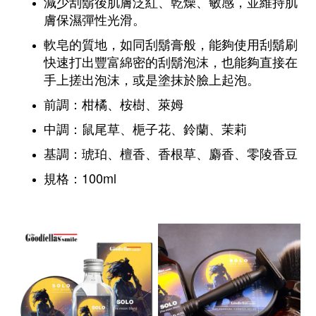
減少刮鬍後肌膚泛紅、乾燥、敏感，並維持肌
膚保濕彈性光滑。
軟皂的質地，如同刮鬍膏般，能夠使用刮鬍刷
快速打出豐富綿密的刮鬍泡沫，也能夠直接在
手上搓出泡沫，或是塗抹於臉上起泡。
前調：柑橘、桉樹、萊姆
中調：鼠尾草、梔子花、鈴蘭、茉莉
基調：琥珀、檀香、香根草、麝香、零陵香豆
規格：100ml