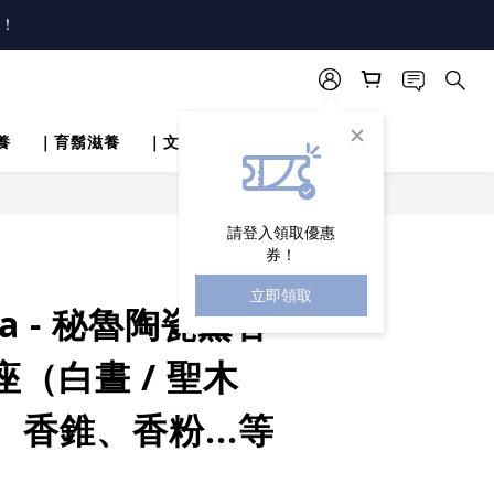
唷！
唷！
養
｜育鬍滋養
｜文章分享
立即購買
請登入領取優惠
券！
立即領取
nda - 秘魯陶瓷薰香
座（白晝 / 聖木
香錐、香粉...等