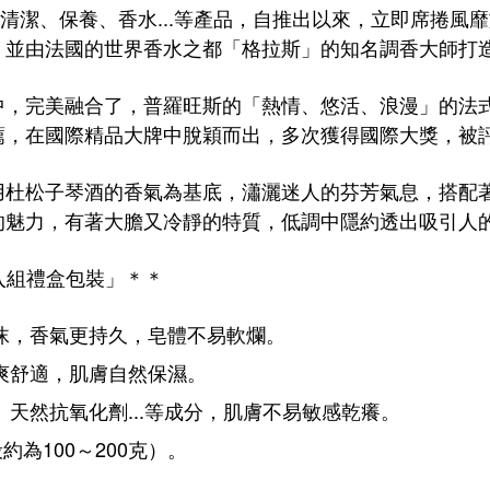
清潔、保養、香水...等產品，自推出以來，立即席捲風
，並由法國的世界香水之都「格拉斯」的知名調香大師打
中，完美
融合了，普羅旺斯的「熱情、
悠活
、浪漫」
的法
薦，
在國際精品大牌中脫穎而出
，多次獲得國際大獎，被
杜松子琴酒的香氣為基底，瀟灑迷人的芬芳氣息，搭配著
的魅力，有著大膽又冷靜的特質，低調中隱約透出吸引人
四入組禮盒包裝」＊＊
沫，香氣更持久，皂體不易軟爛。
爽舒適，肌膚自然保濕。
天然抗氧化劑...等成分，肌膚不易敏感乾癢。
為100～200克）。
。