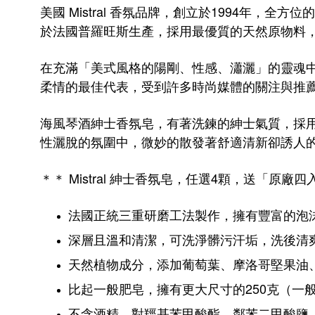
美國 Mistral 香氛品牌，
創立於1994年，
全方位的
於法國普羅旺斯生產，採用最優質的天然原物料
在充滿「美式風格的陽剛、性感、瀟灑」的靈魂
柔情的最佳代表，受到許多時尚媒體的關注與推
海風琴酒紳士香氛皂，
有著洗鍊的紳士氣質，採用
性灑脫的氛圍中，微妙的散發著舒適清新卻誘人
＊＊ Mistral 紳士香氛皂，任選4顆，送「原廠
法國正統三重研磨工法製作，擁有豐富的泡
深層且溫和清潔，可洗淨髒污汗垢，洗後清
天然植物成分，添加葡萄葉、摩洛哥堅果油、
比起一般肥皂，擁有更大尺寸的250克（一般約
不含酒精、對羥基苯甲酸酯、鄰苯二甲酸鹽