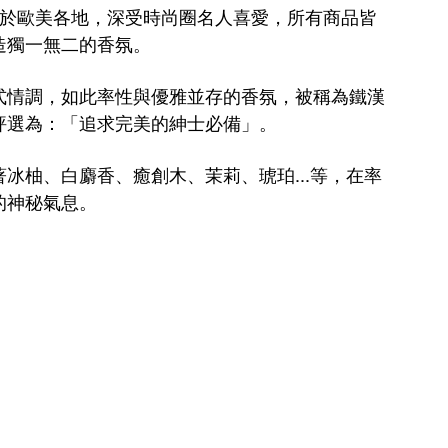
靡於歐美各地，深受時尚圈名人喜愛，
所有商品皆
造獨一無二的香氛。
式情調
，
如此率性與優雅並存的香氛，被稱為鐵漢
評選為：「追求完美的紳士必備」。
冰柚、白麝香、癒創木、茉莉、琥珀...等，在率
的神秘氣息。