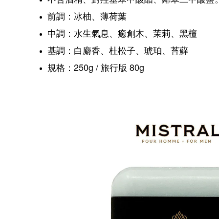
前調：冰柚、薄荷葉
中調：水生氣息、癒創木、茉莉、黑檀
基調：白麝香、杜松子、琥珀、苔蘚
規格：250g / 旅行版 80g