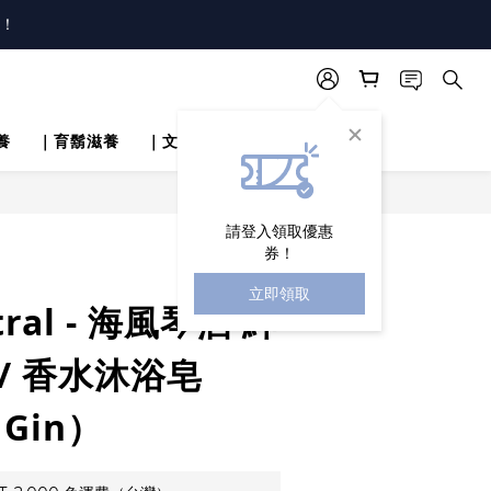
！
唷！
唷！
養
｜育鬍滋養
｜文章分享
立即購買
請登入領取優惠
券！
立即領取
tral - 海風琴酒 紳
/ 香水沐浴皂
 Gin）