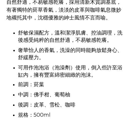
自然舒適，不易敏感乾癢，
採用清新木質調基底，
有著獨特的菸草香氣，
淡淡的皮革與咖啡氣息微妙
地襯托其中，沈穩優雅的紳士風情不言而喻。
舒敏保濕配方，溫和潔淨肌膚、控油調理，洗
後感受純粹的自然舒適，不易敏感乾癢。
奢華怡人的香氣，洗澡的同時能夠放鬆身心、
舒緩壓力。
可用作泡泡浴（泡澡劑）使用，倒入些許至浴
缸內，擁有豐富綿密細緻的泡沫。
前調：
菸葉
中調：
佛手柑、葡萄柚
後調：
皮革、雪松、咖啡
規格：500ml