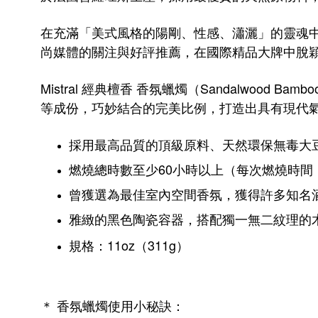
在充滿「美式風格的陽剛、性感、瀟灑」的靈魂
尚媒體的關注與好評推薦，
在國際精品大牌中脫
Mistral 經典檀香 香氛蠟燭（Sandalwood Bamb
等成份，巧妙結合的完美比例，打造出具有現代
採用最高品質的頂級原料、天然環保無毒大
燃燒總時數至少60小時以上（每次燃燒時間
曾獲選為最佳室內空間香氛，獲得許多知名
雅緻的黑色陶瓷容器，搭配獨一無二紋理的
規格：11oz（311g）
＊ 香氛蠟燭使用小秘訣：