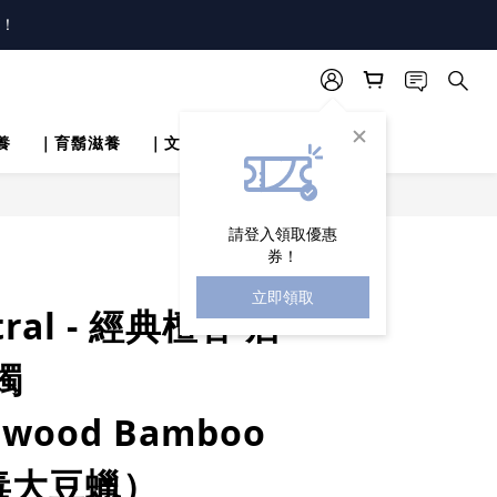
唷！
！
唷！
養
｜育鬍滋養
｜文章分享
立即購買
請登入領取優惠
券！
立即領取
tral - 經典檀香 居
燭
lwood Bamboo
毒大豆蠟）