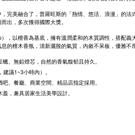
中，完美
融合了，普羅旺斯的「熱情、悠活、浪漫」
的法
穎而出
，多次獲得國際大獎。
oo），
以檀香為基底，擁有
溫潤柔和的木質調性，
搭配義
氣息的檀木香氛，清新灑脫的氣質，內斂不呆板，優雅不
豆蠟、無鉛燈芯，自然的香氣馥郁且持久。
，建議1~3小時內）。
酒吧、餐廳、商業空間、精品店指定採用。
木蓋，兼具居家生活美學設計
。