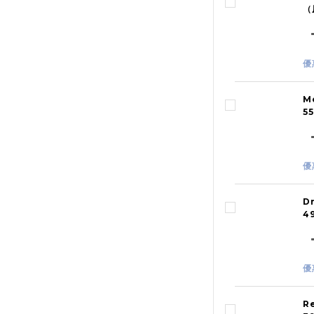
（
優
M
5
優
D
4
優
R